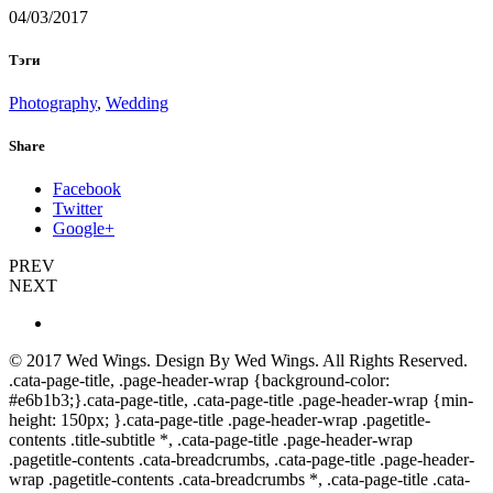
04/03/2017
Тэги
Photography
,
Wedding
Share
Facebook
Twitter
Google+
PREV
NEXT
© 2017
Wed Wings
. Design By
Wed Wings
. All Rights Reserved.
.cata-page-title, .page-header-wrap {background-color:
#e6b1b3;}.cata-page-title, .cata-page-title .page-header-wrap {min-
height: 150px; }.cata-page-title .page-header-wrap .pagetitle-
contents .title-subtitle *, .cata-page-title .page-header-wrap
.pagetitle-contents .cata-breadcrumbs, .cata-page-title .page-header-
wrap .pagetitle-contents .cata-breadcrumbs *, .cata-page-title .cata-