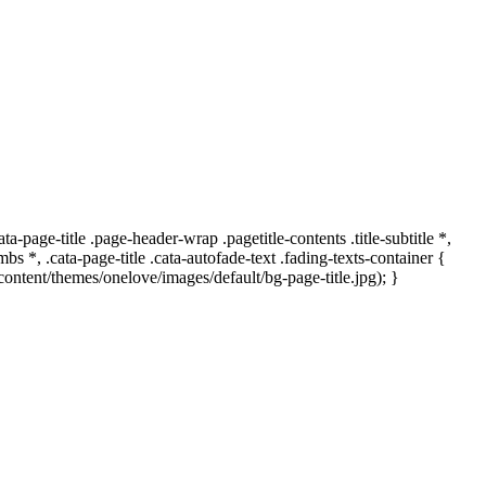
-page-title .page-header-wrap .pagetitle-contents .title-subtitle *,
bs *, .cata-page-title .cata-autofade-text .fading-texts-container {
ntent/themes/onelove/images/default/bg-page-title.jpg); }