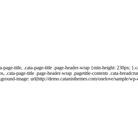
age-title, .cata-page-title .page-header-wrap {min-height: 230px; }.cata
s, .cata-page-title .page-header-wrap .pagetitle-contents .cata-breadcrum
kground-image: url(http://demo.catanisthemes.com/onelove/sample/wp-co