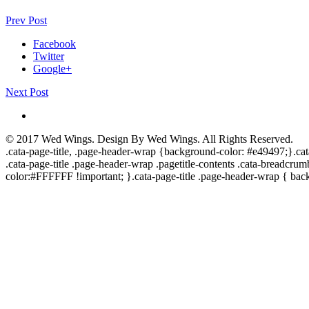
Prev Post
Facebook
Twitter
Google+
Next Post
© 2017
Wed Wings
. Design By
Wed Wings
. All Rights Reserved.
.cata-page-title, .page-header-wrap {background-color: #e49497;}.cata-p
.cata-page-title .page-header-wrap .pagetitle-contents .cata-breadcrumb
color:#FFFFFF !important; }.cata-page-title .page-header-wrap { bac