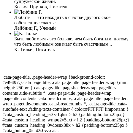
супружеской жизни.
Козьма Прутков
,
Писатель
Любить — это находить в счастье другого свое
собственное счастье.
Лейбниц Г.
,
Ученый
Быть любимым - это больше, чем быть богатым, потому
что быть любимым означает быть счастливым...
К. Тилье
,
Писатель
.cata-page-title, .page-header-wrap {background-color:
#e49497;}.cata-page-title, .cata-page-title .page-header-wrap {min-
height: 250px; }.cata-page-title .page-header-wrap .pagetitle-
contents .title-subtitle *, .cata-page-title .page-header-wrap
.pagetitle-contents .cata-breadcrumbs, .cata-page-title .page-header-
wrap .pagetitle-contents .cata-breadcrumbs *, .cata-page-title .cata-
autofade-text .fading-texts-container { color:#FFFFFF !important; }
#cata_custom_heading_er3zs1qksr > h2 {padding-bottom:25px;}
#cata_custom_heading_wmpq2v5axt > h2 {padding-bottom:25px;}
#cata_custom_heading_0vdosnx88x > h2 {padding-bottom:25px;}
#cata_button_0icl42s0vz.cata-