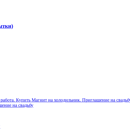
ытки)
у