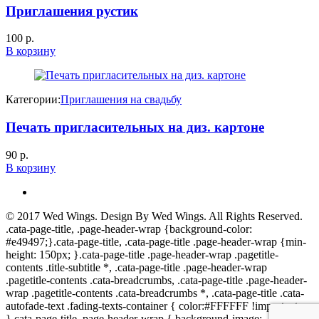
Приглашения рустик
100
р.
В корзину
Категории:
Приглашения на свадьбу
Печать пригласительных на диз. картоне
90
р.
В корзину
© 2017
Wed Wings
. Design By
Wed Wings
. All Rights Reserved.
.cata-page-title, .page-header-wrap {background-color:
#e49497;}.cata-page-title, .cata-page-title .page-header-wrap {min-
height: 150px; }.cata-page-title .page-header-wrap .pagetitle-
contents .title-subtitle *, .cata-page-title .page-header-wrap
.pagetitle-contents .cata-breadcrumbs, .cata-page-title .page-header-
wrap .pagetitle-contents .cata-breadcrumbs *, .cata-page-title .cata-
autofade-text .fading-texts-container { color:#FFFFFF !important;
}.cata-page-title .page-header-wrap { background-image: