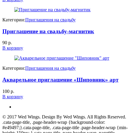
Категории:
Приглашения на свадьбу
Приглашение на свадьбу-магнитик
90
р.
В корзину
Категории:
Приглашения на свадьбу
Акварельное приглашение «Шиповник» арт
100
р.
В корзину
© 2017
Wed Wings
. Design By
Wed Wings
. All Rights Reserved.
.cata-page-title, .page-header-wrap {background-color:
#e49497;}.cata-page-title, .cata-page-title .page-header-wrap {min-
height: 150px; }.cata-page-title .page-header-wrap .pagetitle-