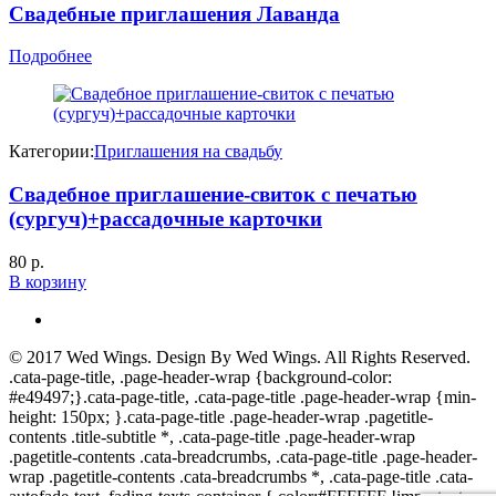
Свадебные приглашения Лаванда
Подробнее
Категории:
Приглашения на свадьбу
Свадебное приглашение-свиток с печатью
(сургуч)+рассадочные карточки
80
р.
В корзину
© 2017
Wed Wings
. Design By
Wed Wings
. All Rights Reserved.
.cata-page-title, .page-header-wrap {background-color:
#e49497;}.cata-page-title, .cata-page-title .page-header-wrap {min-
height: 150px; }.cata-page-title .page-header-wrap .pagetitle-
contents .title-subtitle *, .cata-page-title .page-header-wrap
.pagetitle-contents .cata-breadcrumbs, .cata-page-title .page-header-
wrap .pagetitle-contents .cata-breadcrumbs *, .cata-page-title .cata-