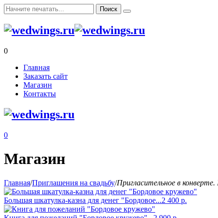
0
Главная
Заказать сайт
Магазин
Контакты
0
Магазин
Главная
/
Приглашения на свадьбу
/
Пригласительное в конверте
Большая шкатулка-казна для денег "Бордовое...
2 400
р.
Книга для пожеланий "Бордовое кружево"...
2 900
р.