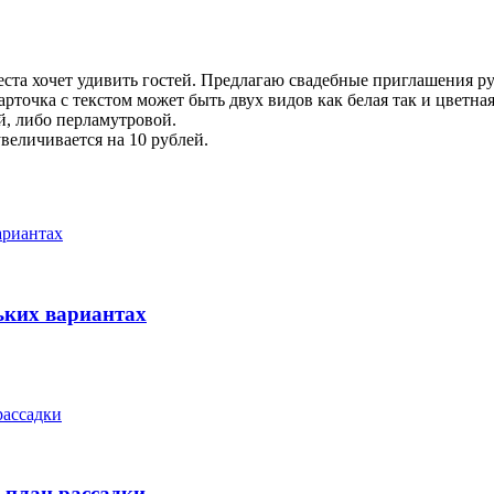
ста хочет удивить гостей. Предлагаю свадебные приглашения р
рточка с текстом может быть двух видов как белая так и цветна
й, либо перламутровой.
еличивается на 10 рублей.
ьких вариантах
 план рассадки