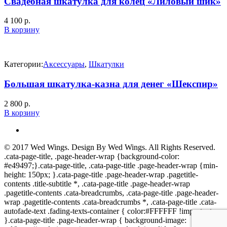
Свадебная шкатулка для колец «Лиловый шик»
4 100
р.
В корзину
Категории:
Аксессуары
,
Шкатулки
Большая шкатулка-казна для денег «Шекспир»
2 800
р.
В корзину
© 2017
Wed Wings
. Design By
Wed Wings
. All Rights Reserved.
.cata-page-title, .page-header-wrap {background-color:
#e49497;}.cata-page-title, .cata-page-title .page-header-wrap {min-
height: 150px; }.cata-page-title .page-header-wrap .pagetitle-
contents .title-subtitle *, .cata-page-title .page-header-wrap
.pagetitle-contents .cata-breadcrumbs, .cata-page-title .page-header-
wrap .pagetitle-contents .cata-breadcrumbs *, .cata-page-title .cata-
autofade-text .fading-texts-container { color:#FFFFFF !important;
}.cata-page-title .page-header-wrap { background-image: